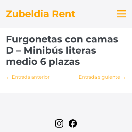
Saltar
Zubeldia Rent
al
contenido
Al
me
Furgonetas con camas
D – Minibús literas
medio 6 plazas
Navegación
← Entrada anterior
Entrada siguiente →
por
entradas