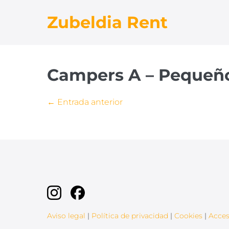
Saltar
Zubeldia Rent
al
contenido
Campers A – Pequeños
Navegación
← Entrada anterior
por
entradas
Aviso legal
|
Política de privacidad
|
Cookies
|
Acces