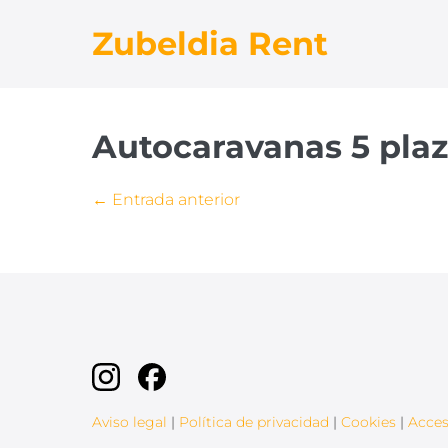
Saltar
Zubeldia Rent
al
contenido
Autocaravanas 5 pla
Navegación
← Entrada anterior
por
entradas
Aviso legal
|
Política de privacidad
|
Cookies
|
Acces