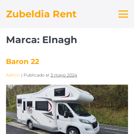
Saltar
Zubeldia Rent
al
contenido
Al
me
Marca:
Elnagh
Baron 22
Admin
|
Publicado el
3 mayo 2024
Baron
22