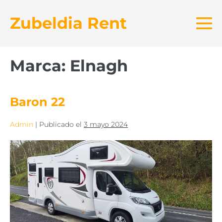
Saltar
Zubeldia Rent
al
contenido
Al
me
Marca:
Elnagh
Baron 22
Admin
|
Publicado el
3 mayo 2024
Baron
22