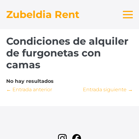
Saltar
Zubeldia Rent
al
contenido
Al
me
Condiciones de alquiler
de furgonetas con
camas
No hay resultados
Navegación
← Entrada anterior
Entrada siguiente →
por
entradas